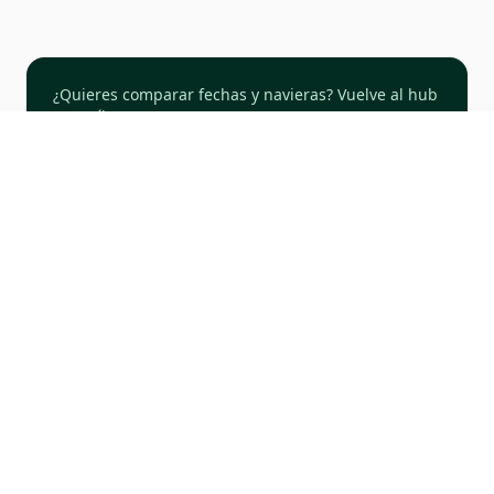
¿Quieres comparar fechas y navieras? Vuelve al hub
o escríbenos.
TODOS LOS CRUCEROS
COTIZAR
Políglota
Viajero.
Blog de viajes, agencia de viajes y paquetes turísticos en
español. Más de 70 países recorridos: mapas, relatos y
cotización cuando querés cerrar fechas.