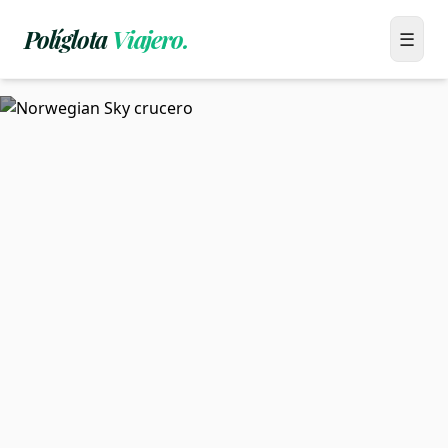
Políglota
Viajero.
Menú
☰