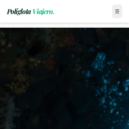
Políglota
Viajero.
Menú
☰