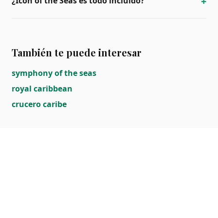
+
¿Icon of the Seas es todo incluido?
También te puede interesar
symphony of the seas
royal caribbean
crucero caribe
¿Quieres comparar fechas y navieras? Vuelve al hub
o escríbenos.
TODOS LOS CRUCEROS
COTIZAR