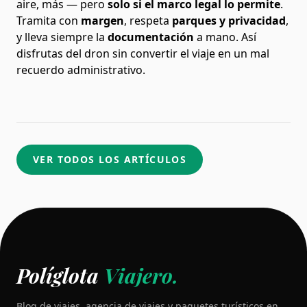
aire, más — pero
solo si el marco legal lo permite
.
Tramita con
margen
, respeta
parques y privacidad
,
y lleva siempre la
documentación
a mano. Así
disfrutas del dron sin convertir el viaje en un mal
recuerdo administrativo.
VER TODOS LOS ARTÍCULOS
Políglota
Viajero.
Blog de viajes, agencia de viajes y paquetes turísticos en