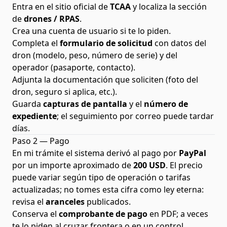
Entra en el sitio oficial de
TCAA
y localiza la sección
de
drones / RPAS
.
Crea una cuenta de usuario si te lo piden.
Completa el
formulario de solicitud
con datos del
dron (modelo, peso, número de serie) y del
operador (pasaporte, contacto).
Adjunta la documentación que soliciten (foto del
dron, seguro si aplica, etc.).
Guarda
capturas de pantalla
y el
número de
expediente
; el seguimiento por correo puede tardar
días.
Paso 2 — Pago
En mi trámite el sistema derivó al pago por
PayPal
por un importe aproximado de
200 USD
. El precio
puede variar según tipo de operación o tarifas
actualizadas; no tomes esta cifra como ley eterna:
revisa el
aranceles
publicados.
Conserva el
comprobante de pago
en PDF; a veces
te lo piden al cruzar frontera o en un control.