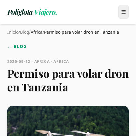
Políglota
Viajero.
Menú
☰
Inicio
/
Blog
/
Africa
/
Permiso para volar dron en Tanzania
← BLOG
2025-09-12 · AFRICA · AFRICA
Permiso para volar dron
en Tanzania